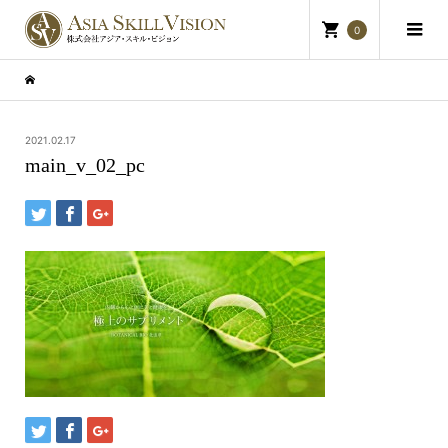
0
2021.02.17
main_v_02_pc