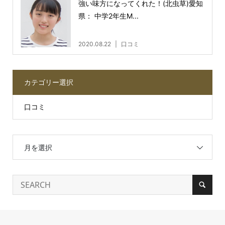
強い味方になってくれた！(北虫草)愛知
県： 中学2年生M...
2020.08.22
口コミ
カテゴリー選択
口コミ
月を選択