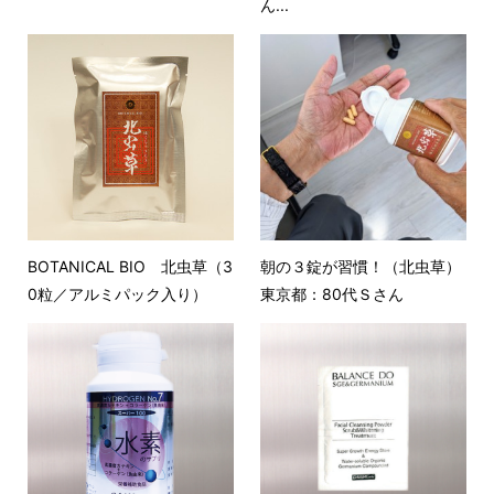
ん...
BOTANICAL BIO 北虫草（3
朝の３錠が習慣！（北虫草）
0粒／アルミパック入り）
東京都：80代Ｓさん