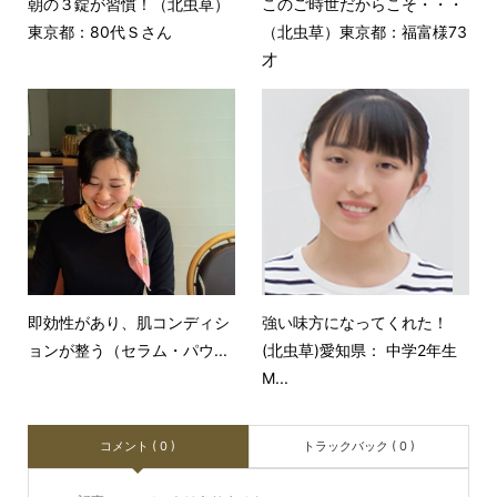
朝の３錠が習慣！（北虫草）
このご時世だからこそ・・・
東京都：80代Ｓさん
（北虫草）東京都：福富様73
才
即効性があり、肌コンディシ
強い味方になってくれた！
ョンが整う（セラム・パウ...
(北虫草)愛知県： 中学2年生
M...
コメント ( 0 )
トラックバック ( 0 )