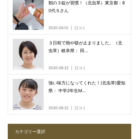
朝の３錠が習慣！（北虫草）東京都：8
0代Ｓさん
2020.09.10
口コミ
３日程で熱や咳が止まりました。（北
虫草）岐阜県： 田...
2020.08.22
口コミ
強い味方になってくれた！(北虫草)愛知
県： 中学2年生M...
2020.08.22
口コミ
カテゴリー選択