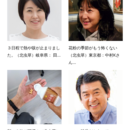
３日程で熱や咳が止まりまし
花粉の季節がもう怖くない
た。（北虫草）岐阜県： 田...
（北虫草）東京都：中村Kさ
ん...