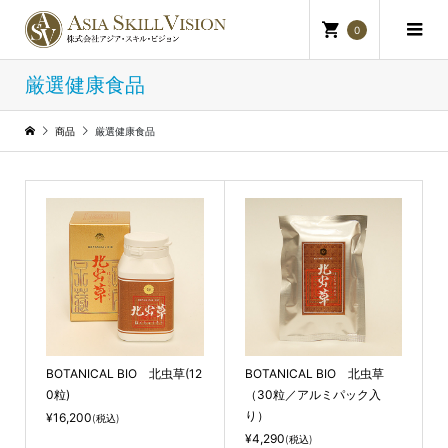
0
厳選健康食品
商品
厳選健康食品
BOTANICAL BIO 北虫草(12
BOTANICAL BIO 北虫草
0粒)
（30粒／アルミパック入
り）
¥16,200
(税込)
¥4,290
(税込)