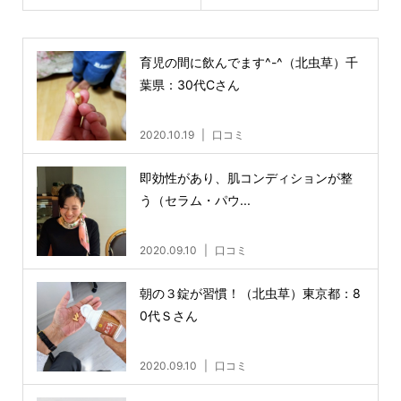
育児の間に飲んでます^-^（北虫草）千
葉県：30代Cさん
2020.10.19
口コミ
即効性があり、肌コンディションが整
う（セラム・パウ...
2020.09.10
口コミ
朝の３錠が習慣！（北虫草）東京都：8
0代Ｓさん
2020.09.10
口コミ