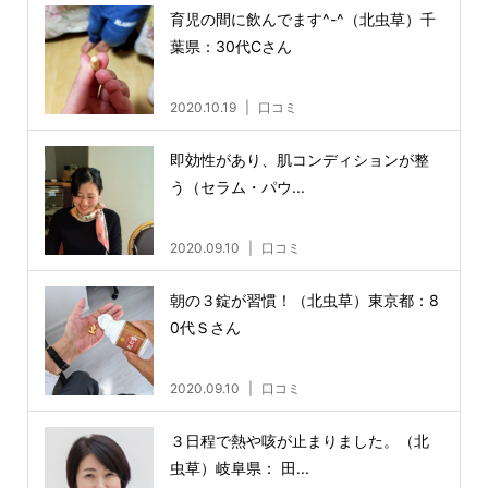
育児の間に飲んでます^-^（北虫草）千
葉県：30代Cさん
2020.10.19
口コミ
即効性があり、肌コンディションが整
う（セラム・パウ...
2020.09.10
口コミ
朝の３錠が習慣！（北虫草）東京都：8
0代Ｓさん
2020.09.10
口コミ
３日程で熱や咳が止まりました。（北
虫草）岐阜県： 田...