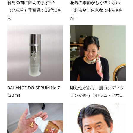
育児の間に飲んでます^-^
花粉の季節がもう怖くない
（北虫草）千葉県：30代Cさ
（北虫草）東京都：中村Kさ
ん
ん...
BALANCE DO SERUM No.7
即効性があり、肌コンディシ
(30ml)
ョンが整う（セラム・パウ...