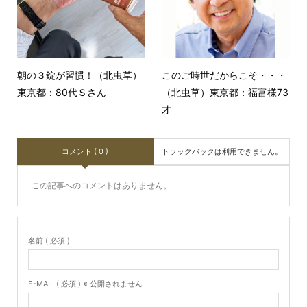
朝の３錠が習慣！（北虫草）
このご時世だからこそ・・・
東京都：80代Ｓさん
（北虫草）東京都：福富様73
才
コメント ( 0 )
トラックバックは利用できません。
この記事へのコメントはありません。
名前 ( 必須 )
E-MAIL ( 必須 ) ※ 公開されません