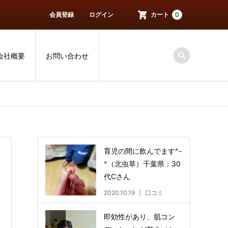
会員登録
ログイン
カート
0
会社概要
お問い合わせ
育児の間に飲んでます^-
^（北虫草）千葉県：30
代Cさん
2020.10.19
口コミ
即効性があり、肌コン