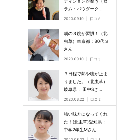
ディションが整う（セ
ラム・パウダーク...
2020.09.10
口コミ
朝の３錠が習慣！（北
虫草）東京都：80代Ｓ
さん
2020.09.10
口コミ
３日程で熱や咳が止ま
りました。（北虫草）
岐阜県： 田中Sさ...
2020.08.22
口コミ
強い味方になってくれ
た！(北虫草)愛知県：
中学2年生Mさん
2020.08.22
口コミ