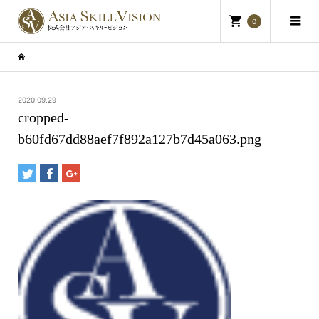
0
2020.09.29
cropped-
b60fd67dd88aef7f892a127b7d45a063.png