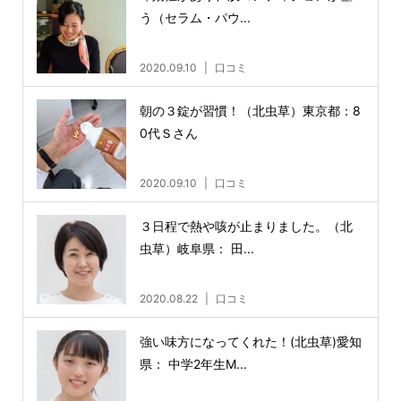
う（セラム・パウ...
2020.09.10
口コミ
朝の３錠が習慣！（北虫草）東京都：8
0代Ｓさん
2020.09.10
口コミ
３日程で熱や咳が止まりました。（北
虫草）岐阜県： 田...
2020.08.22
口コミ
強い味方になってくれた！(北虫草)愛知
県： 中学2年生M...